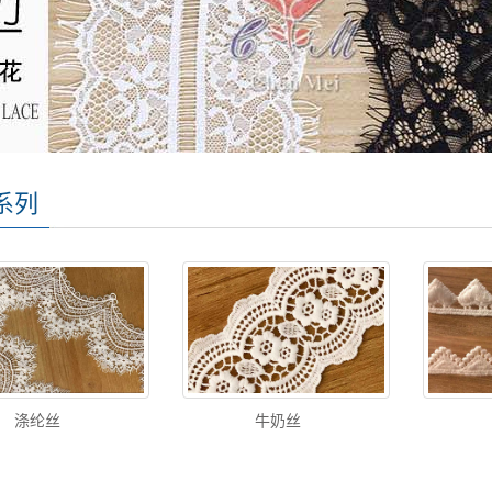
系列
涤纶丝
牛奶丝